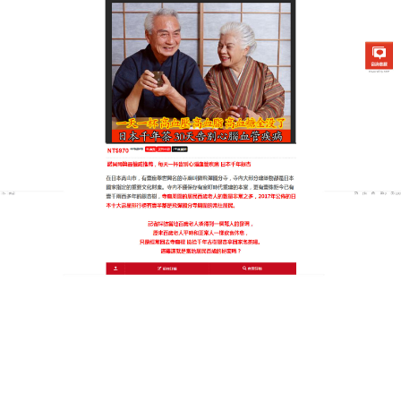
日本銀杏通順茶專賣店
月份:
2025 年 3 月
降血壓茶改善心臟的功能擴張
血管，使血流新增防治動脈硬
化
台灣40歲以上的人，竟有半數以上飽受高血糖、高血
壓及高血脂三大慢性病所苦
，降血壓茶
能使主動脈粥