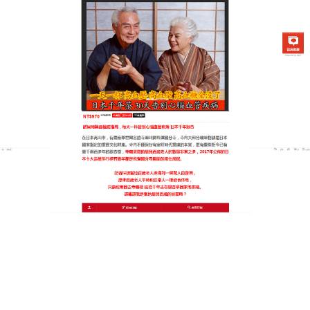
日本銀杏通順茶專賣店
月份:
2025 年 6 月
銀杏保健品喝出血管彈性，三
高不再來敲門
血管健康是生命的基石，
銀杏保健品
用草本力量為您
加固！配方嚴選天麻、三七、槐米等中藥材，無化學
添加，孕婦與長者皆適用，每日3杯，如同為血管注入