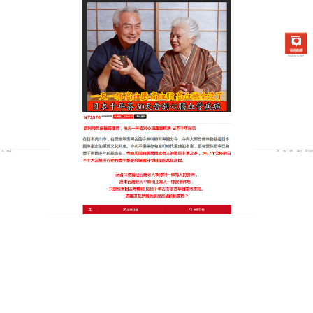
日本銀杏通順茶專賣店
月份:
2025 年 7 月
軟化血管中藥方天然茶飲奇
蹟，三高一掃而空
在忙碌的現代社會，三高已成為困擾許多人的隱形殺
手，
軟化血管中藥方
是大自然賜予的健康禮物，為您
開啟健康新旅程，它以純天然植物為原料，每一口都