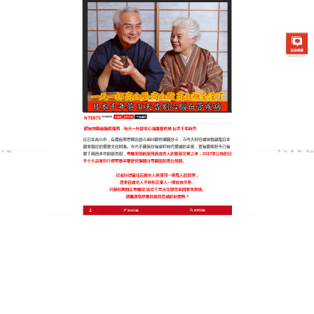
日本銀杏通順茶專賣店
月份:
2026 年 2 月
銀杏保健品草本精華，守護心
血管
中老年人若被三高問題纏身，就連享用家常菜都變得
步步小心，
銀杏保健品
全程遵循天然養生理念，精選
銀杏葉、丹參、決明子等多種名貴草本，經低溫萃取