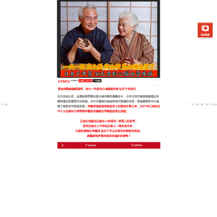
日本銀杏通順茶專賣店
遠離心腦血管隱患，銀杏保健
品為您保駕護航
心腦血管問題往往始於不被重視的三高指標，這款
銀
杏保健品
不僅僅是茶，更是您血管的隱形盾牌，它精
選了天然的槐花、山楂與青錢柳，這些成分被科學證
實能有效清除血液中的過氧化物，使用非常方便，精
巧的防潮茶包讓您隨時隨地都能沖泡出一杯血管防護
液，顯著的效果體現在長期飲用後，能明顯感到胸
悶、心悸的頻率降低，呼吸更加順暢，銀杏保健品天