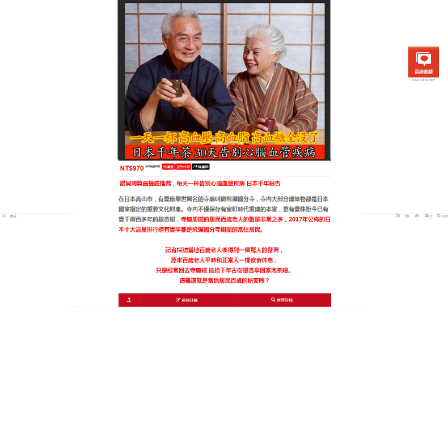
日本銀杏通順茶專賣店
降血脂藥推薦
在如今發達的社會人們生活水準不斷提高，人們的生
活也越來越好了，每天都少不了大魚大肉，在餐桌上
也必定是逢酒必飲，長此以來慢慢的我們的身體就會
出現高高血脂等病症，
降血脂藥推薦
茶飲可軟化血
管，它具有降血脂、降血糖、降血壓功效，可以减肥
消炎、清理人體的垃圾，啟動胰島素分泌及其他作
用，同時銀杏茶具有養肝、護肝功能。
三高一向被稱為“沉默的殺手”，
銀杏茶
中的眾多營養
成份具有抑制脂質過氧化，抗凝，促纖溶，抗血小板