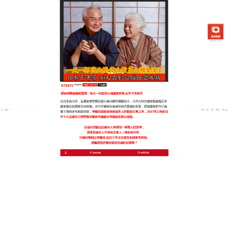
日本銀杏通順茶專賣店
月份:
2026 年 6 月
讓每一次呼吸都順暢無阻，銀
杏茶與您攜手走向長壽安康
每當看到體檢報告上的異常數字，心裡總是一陣焦
慮，甚至連睡覺都不安穩？與其陷入無謂的擔憂，不
如採取切實有效的行動，這款
銀杏茶
是你緩解焦慮、