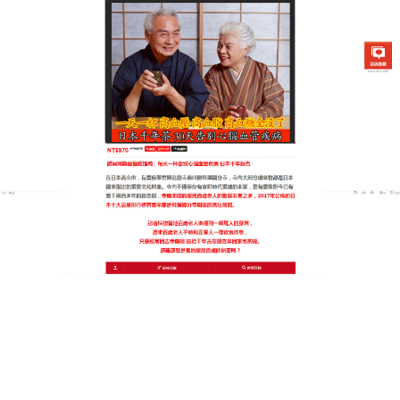
日本銀杏通順茶專賣店
軟化血管中藥方趕走油膩感，
喝出清爽態
年輕不是放縱的資本，健康的血管才是你打拼的底
氣，這款專為注重健康人士研發的
軟化血管中藥方
，
堅持全天然在地食材萃取，融合苦蕎、荷葉與葛根等
漢方精華，不含任何西藥成分，溫和不刺激，適合長
期飲用，軟化血管中藥方每天一杯，用最純粹的自然
力量，幫身體代謝按下一鍵清爽，輕鬆維持指標穩
定，重拾充滿自信的健康步伐，對於節奏繁忙的上班