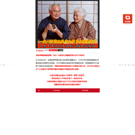
日本銀杏通順茶專賣店
享受美食無罪！天然草本血管
清道夫中藥幫你鎖住健康、釋
放負擔
生活中的美食那麼多，如果為了健康而這也不敢吃、
那也不敢碰，人生還有什麼樂趣？這款
血管清道夫中
藥
就是為了讓你在享受美食的同時，也能牢牢守住健
康底線而誕生的，我們精選多種具有調節機能的天然
草本，成分純淨透明，不給肝腎帶來額外負擔，小巧
的茶包設計，不管是去吃火鍋還是燒肉，隨身帶上一