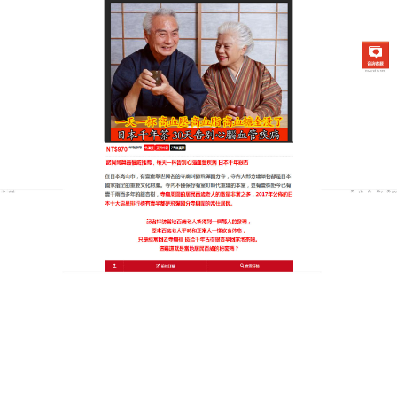
日本銀杏通順茶專賣店
血管阻塞改善
生活中我们常会看到因为
血管堵塞
而患有糖尿病、高
血压等脑血管异常的问题，尤其是老年人更应该注
意，那对于平时生活中如何
改善
血管堵塞呢?据保健养
生学会中医专家介绍，日本銀杏通順茶具有高效降血
脂、軟化血管、去除體內垃圾，常喝可以達到人體的
體液平衡，主要對冠心病、高血脂、糖尿病有較特殊
的療效。
生命之源，始於健康；健康之源，始於生活，
血管清
道夫
令你驚喜的是的色、香、味會讓您欲罷不能，入