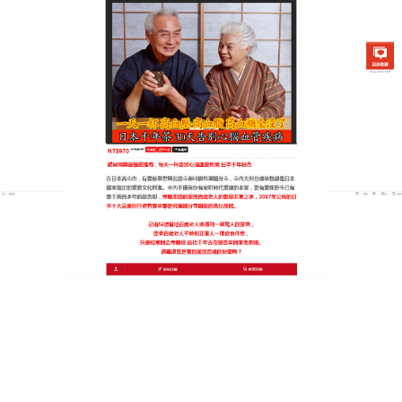
日本銀杏通順茶專賣店
銀杏茶可以助消化、擴張血
管、降低血糖、降低血壓
高血壓是一種難以根治的心腦血管疾病，高血壓患者
最害怕的就是摔倒，危險程度令人談高色變
，銀杏茶
舒張血管，降低血壓，改善血液迴圈，預防動脈硬
化，調節心律，抗心律不整，抗氧化，保護血管內皮
細胞，對因高血壓引起的頭痛、眩暈、耳鳴及腰酸腿
痛等症狀有較好的緩解功效，可以助消化、擴張血
管、降低血糖、降低血壓，銀杏茶經常飲用，對於治