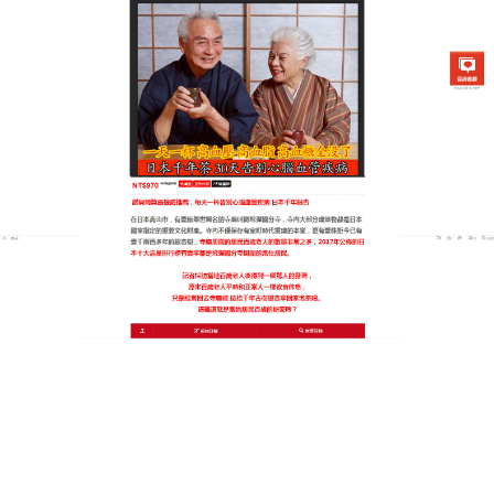
日本銀杏通順茶專賣店
血管清道夫持續飲用可穩定血
壓，天然健康之選
面對三高的威脅，您是否在尋找一款安全有效的解決
方案？
血管清道夫
就是您的最佳選擇，它精選多種天
然植物，如葛根、山楂、決明子等，這些成分具有清
熱解毒、降脂降糖的作用，飲用方法簡單，隨時隨地
都能進行。經過大量的臨床驗證，它能快速降低三高
指數，穩定血壓、血糖和血脂。血管清道夫還能保護
心臟，預防心肌梗死等嚴重疾病，同時，它能促進新