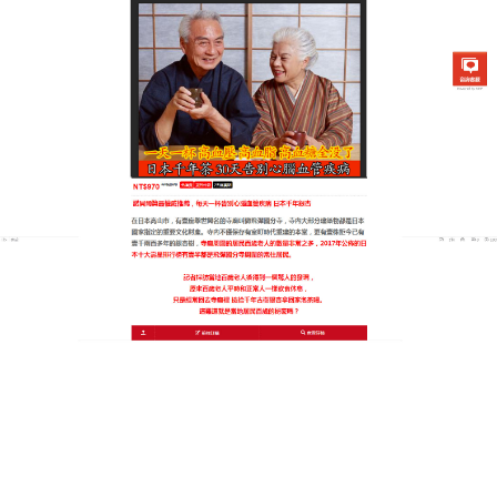
日本銀杏通順茶專賣店
軟化血管保健食品天然草本力
量，告別三高困擾
還在為三高指數反覆波動煩惱？這款
軟化血管保健食
品
萃取多種天然草本精華，如葛根、三七、決明子
等，科學配比保留活性成分，確保安全無負擔，使用
超簡單，茶包設計即沖即飲，無需熬煮，軟化血管保
健食品堅持一段時間，不僅能顯著降低血脂、血壓，
還能促進胰島素敏感性，改善糖代謝，同時緩解三高
引發的胸悶、心悸，讓身體由內而外煥發生機，