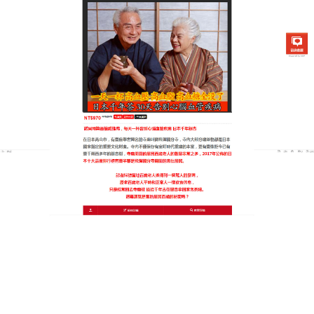
日本銀杏通順茶專賣店
軟化血管中藥方銀髮族健康必
備，讓三高指標一路綠燈
還在為體檢報告上的↑擔心？
軟化血管中藥方
幫您綠
燈通行！嚴選葛根、山楂、荷葉等天然草本，以傳統
秘方結合現代技術萃取：葛根素擴張血管，山楂酸促
進代謝，荷葉鹼穩定血糖，搭配枸杞、黃精滋補肝
腎，全方位護理健康，軟化血管中藥方選用有機種植
原料，確保無農藥殘留，品質安心，袋泡茶設計方便
快捷，每日兩杯，輕鬆養生，