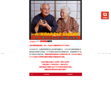
日本銀杏通順茶專賣店
血管清道夫中藥小巧便攜隨時
泡，忙碌生活也能養生
身體的堵塞往往源於代謝廢物的堆積，這款
血管清道
夫中藥
運用中醫通則不痛的原理，選用丹參、葛根等
溫和食材，每一口茶湯都蘊含著大自然的自癒力，使
用極其方便，冷泡熱泡皆宜，這款血管清道夫中藥採
用獨立小包裝，攜帶與使用極其方便，無論是在辦公
室忙碌間隙，還是餐後解膩，隨手沖泡即可飲用，顯
著的舒張與活化效果，讓您告別手腳冰冷與血壓起