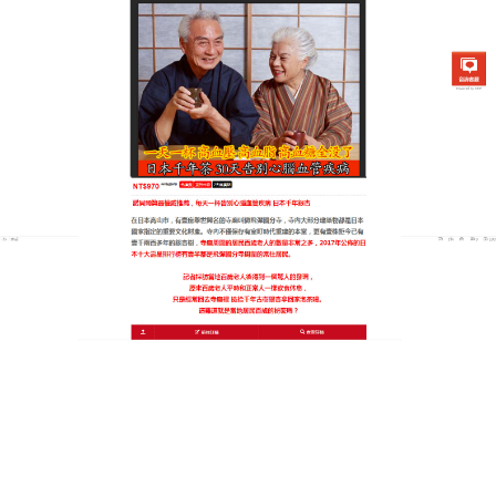
日本銀杏通順茶專賣店
銀杏保健品讓降三高變成一種
享受，開啟您的茶療時代
健康不該是負擔，而是一種享受，這款
銀杏保健品
將
古老的茶療智慧與現代健康需求完美結合，天然草
本、清甜口感、驚人實效，使用方便是其最大特色，
便攜式包裝讓您隨時隨地都能為身體進行一次大掃
除，無論是忙碌的午後還是悠閒的傍晚，這一杯茶都
是您最好的健康伴侶，告別三高，從這一杯享受開
始，迎接全新的健康時代，選擇這款銀杏保健品，讓