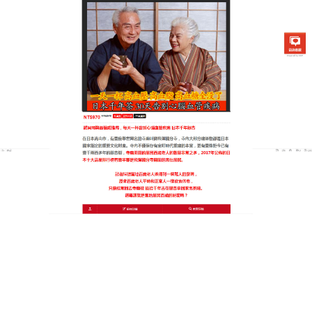
日本銀杏通順茶專賣店
血管清道夫中藥降低血黏，减
少血栓的形成
血液會變得黏稠對中老年人來說，液過度黏稠易引發
心腦血管病
，血管清道夫中藥
具有抗血小板凝聚、降
低血液黏度及調節內外凝血系統的功能，是一種安全
又可靠的治療心臟血管疾病的天然中藥，能使血液黏
稠度下降，這些作用有利於改善血液迴圈，對心肌缺
血性損傷有保護作用。血管清道夫中藥被廣泛用於治
療心腦血管疾病，如冠心病、腦卒中（中風）等。